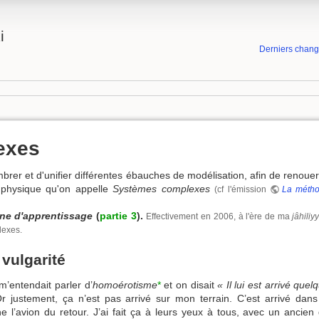
i
Derniers chan
exes
brer et d'unifier différentes ébauches de modélisation, afin de renouer
 physique qu'on appelle
Systèmes complexes
(cf l'émission
La méth
e d'apprentissage
(
partie 3
).
Effectivement en 2006, à l'ère de ma
jâhiliy
lexes.
 vulgarité
’entendait parler d’
homoérotisme
*
et on disait
« Il lui est arrivé quel
 justement, ça n’est pas arrivé sur mon terrain. C’est arrivé dans
 l’avion du retour. J’ai fait ça à leurs yeux à tous, avec un ancien