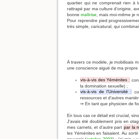
quartier qui ne comprenait rien à la
rattrapé par ma culture d’origine, a
bonne
maîtrise
, mais moi-même je n
Pour reprendre pied progressivement
très simple, caricatural, qui combina
À travers ce modèle, je mobilisais
une conscience aiguë de ma propre vul
vis-à-vis des Yéménites :
cons
la domination sexuelle) ;
vis-à-vis de l'Université :
con
ressources et d'autres manières
⇒ En tant que physicien de for
En tous cas ce détail est crucial, si
J'avais été doublement pris en otag
mes carnets, et d’autre part
par la 
les Yéménites en faisaient. Au sortir