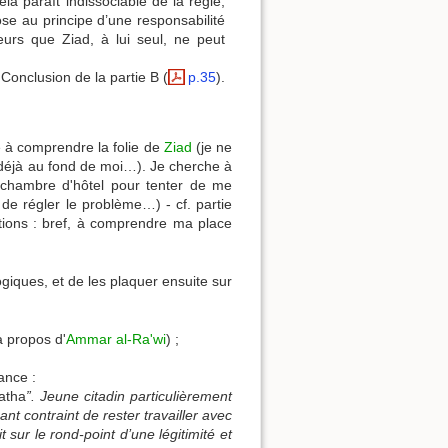
la paraît indissociable de la règle,
se au principe d’une responsabilité
urs que Ziad, à lui seul, ne peut
Conclusion de la partie B (
p.35
).
e à comprendre la folie de
Ziad
(je ne
 déjà au fond de moi…). Je cherche à
chambre d'hôtel pour tenter de me
 de régler le problème…) - cf. partie
ions : bref, à comprendre ma place
ogiques, et de les plaquer ensuite sur
à propos d'
Ammar al-Ra'wi
) ;
ance :
atha
”. Jeune citadin particulièrement
ant contraint de rester travailler avec
t sur le rond-point d’une légitimité et