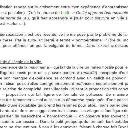
lisation repose sur le croisement entre mon expérience d'apprentissag
é est postulée). D'où la phrase de
Lotfi
:
« On lui apprend l'intersexuati
sorte de jeu, qu'il faut apprendre à jouer pour survivre en ville (
oxe à Harlem…).
ntersexuation » est très récente. Je ne me pose pas le problème de la
 thèse. Par la suite j'utiliserai le terme « homoérotisme »
*
(tiré du m
 pour atténuer un peu la vulgarité du terme. Dans l'extrait ci-dessou
rds à l’école de la ville.
xpérience de la
makhnatha
» qui fait de la ville un milieu hostile pour 
villageois passe pour un « pauvre bougre » (
maskîn
), incapable d’e
 que son manque d’expérience se confond avec un déficit de pouvoir
 indice, puisqu’elles sont généralement maîtrisées imparfaitement p
 relation de complicité, ces villageois utilisent la proposition très 
- proposition qui fait figure de formule de politesse. De manière
ent à « fantasmer » moi aussi sur la démarche chaloupée d'une passan
delà d’une sociabilité qui prend les femmes pour alibi… sans parler des 
d ardent et de leurs suggestions insidieuses, les villageois font figure de
qualifier de surenchère « homoérotique », on observe très souvent
au sourire carnassier… Dans le petit groupe qu’ils forment, les boutad
rennent, se risquent peu à peu à les employer, faisant à chaque fois l’ex