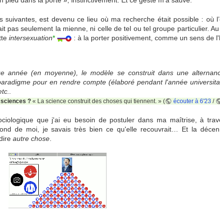
 un pied dans la porte », instinctivement. Et ce geste m’a sauvé.
s suivantes, est devenu ce lieu où ma recherche était possible : où l’
t pas seulement la mienne, ni celle de tel ou tel groupe particulier. A
ette
intersexuation
*
: à la porter positivement, comme un sens de l
e année (en moyenne), le modèle se construit dans une alternance
 paradigme pour en rendre compte (élaboré pendant l'année universitai
tc..
 sciences ?
« La science construit des choses qui tiennent. » (
écouter à 6'23
/
 sociologique que j'ai eu besoin de postuler dans ma maîtrise, à trav
ond de moi, je savais très bien ce qu'elle recouvrait… Et la décen
 dire
autre chose
.