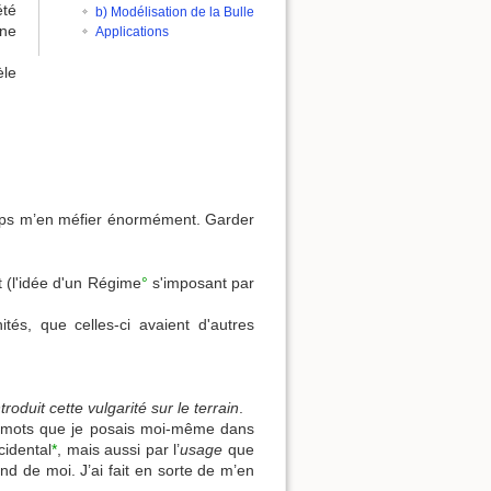
été
b) Modélisation de la Bulle
une
Applications
èle
emps m’en méfier énormément. Garder
 (l'idée d'un Régime
°
s'imposant par
és, que celles-ci avaient d'autres
roduit cette vulgarité sur le terrain
.
s mots que je posais moi-même dans
cidental
*
, mais aussi par l’
usage
que
ond de moi. J’ai fait en sorte de m’en