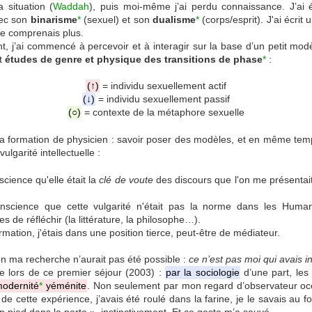
 situation (
Waddah
), puis moi-même j’ai perdu connaissance. J’ai 
vec son
binarisme
*
(sexuel) et son
dualisme
*
(corps/esprit). J'ai écrit 
e comprenais plus.
, j’ai commencé à percevoir et à interagir sur la base d’un petit mod
it
études de genre et physique des transitions de phase
*
:
(↑)
= individu sexuellement actif
(↓)
= individu sexuellement passif
(○)
= contexte de la métaphore sexuelle
 ma formation de physicien : savoir poser des modèles, et en même t
garité intellectuelle :
cience qu'elle était la
clé de voute
des discours que l'on me présentait
science que cette vulgarité n'était pas la norme dans les Humanit
 de réfléchir (la littérature, la philosophe…).
mation, j'étais dans une position tierce, peut-être de médiateur.
non ma recherche n’aurait pas été possible :
ce n’est pas moi qui avais int
e lors de ce premier séjour (2003) :
par la sociologie
d’une part, le
modernité
*
yéménite
. Non seulement par mon regard d’observateur oc
 de cette expérience, j’avais été roulé dans la farine, je le savais au f