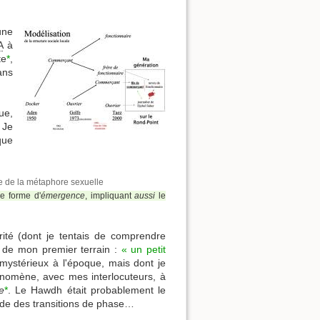
une
A
à
te
*
,
ans
ue,
. Je
que
e de la métaphore sexuelle
e forme d'
émergence
, impliquant
aussi
le
rité (dont je tentais de comprendre
s de mon premier terrain :
« un petit
 mystérieux à l'époque, mais dont je
nomène, avec mes interlocuteurs, à
e
*
. Le Hawdh était probablement le
étude des transitions de phase…