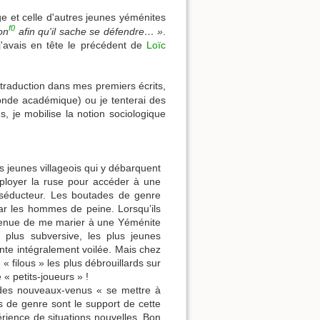
e et celle d'autres jeunes yéménites
f0
on
afin qu'il sache se défendre… »
.
j'avais en tête le précédent de
Loïc
 traduction dans mes premiers écrits,
onde académique) ou je tenterai des
s, je mobilise la notion sociologique
les jeunes villageois qui y débarquent
mployer la ruse pour accéder à une
 séducteur. Les boutades de genre
ar les hommes de peine. Lorsqu’ils
convenue de me marier à une Yéménite
 plus subversive, les plus jeunes
te intégralement voilée. Mais chez
« filous » les plus débrouillards sur
 « petits-joueurs » !
 des nouveaux-venus « se mettre à
es de genre sont le support de cette
périence de situations nouvelles. Bon