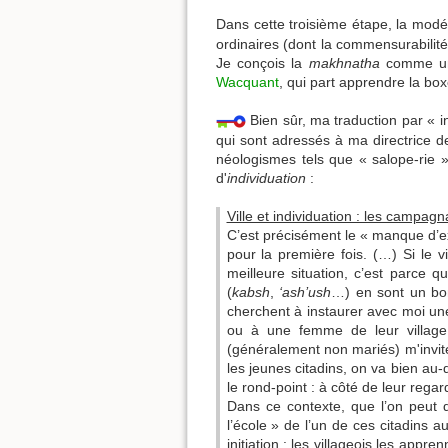
Dans cette troisième étape, la modé
ordinaires (dont la commensurabilit
Je conçois la
makhnatha
comme une 
Wacquant
, qui part apprendre la b
Bien sûr, ma traduction par « i
qui sont adressés à ma directrice de
néologismes tels que « salope-rie »,
d'
individuation
:
Ville et individuation : les campagna
C’est précisément le « manque d’e
pour la première fois. (…) Si le 
meilleure situation, c’est parce
(
kabsh
,
‘ash’ush
…) en sont un bon
cherchent à instaurer avec moi une
ou à une femme de leur village 
(généralement non mariés) m'invit
les jeunes citadins, on va bien au-
le rond-point : à côté de leur regar
Dans ce contexte, que l’on peut 
l’école » de l’un de ces citadins 
initiation : les villageois les app