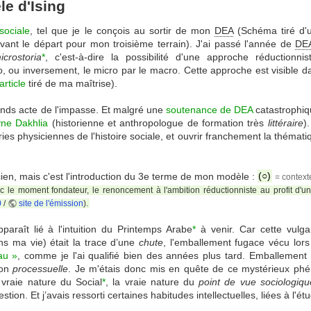
e d'Ising
 sociale
, tel que je le conçois au sortir de mon
DEA
(Schéma tiré d'
 avant le départ pour mon troisième terrain). J'ai passé l'année de
DE
icrostoria
*
, c'est-à-dire la possibilité d'une approche réductionnis
o, ou inversement, le micro par le macro. Cette approche est visible d
article
tiré de ma maîtrise).
ends acte de l'impasse. Et malgré une
soutenance de DEA
catastrophiq
yne Dakhlia
(historienne et anthropologue de formation très
littéraire
)
es physiciennes de l'histoire sociale, et ouvrir franchement la thémati
icien, mais c'est l'introduction du 3e terme de mon modèle :
(○)
= context
 le moment fondateur, le renoncement à l'ambition réductionniste au profit d'un
0
/
site de l'émission
).
paraît lié à l'intuition du Printemps Arabe
*
à venir. Car cette vulga
ns ma vie) était la trace d’une
chute
, l'emballement fugace vécu lor
au »
, comme je l'ai qualifié bien des années plus tard. Emballement
ion
processuelle
. Je m'étais donc mis en quête de ce mystérieux phé
 vraie nature du Social
*
, la vraie nature du
point de vue sociologiqu
stion. Et j’avais ressorti certaines habitudes intellectuelles, liées à l'