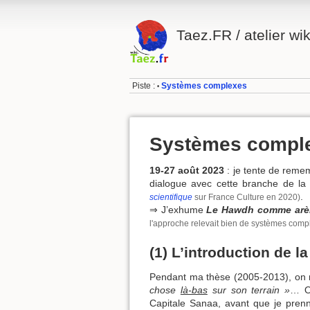
Taez.FR / atelier wik
Piste :
Systèmes complexes
•
Systèmes compl
19-27 août 2023
: je tente de remem
dialogue avec cette branche de la
.
scientifique
sur France Culture en 2020)
⇒ J’exhume
Le Hawdh comme arèn
l'approche relevait bien de systèmes comp
(1) L’introduction de la
Pendant ma thèse (2005-2013), on m
chose
là-bas
sur son terrain »
… Or
Capitale Sanaa, avant que je prenne