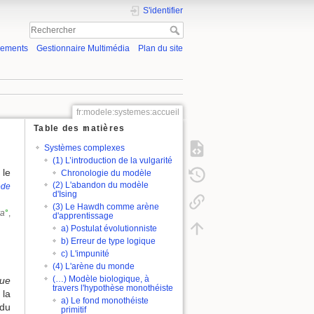
S'identifier
gements
Gestionnaire Multimédia
Plan du site
fr:modele:systemes:accueil
Table des matières
Systèmes complexes
(1) L’introduction de la vulgarité
 le
Chronologie du modèle
(2) L'abandon du modèle
ode
d'Ising
(3) Le Hawdh comme arène
ya
°
,
d'apprentissage
a) Postulat évolutionniste
b) Erreur de type logique
c) L'impunité
(4) L'arène du monde
(…) Modèle biologique, à
que
travers l'hypothèse monothéiste
 la
a) Le fond monothéiste
 du
primitif