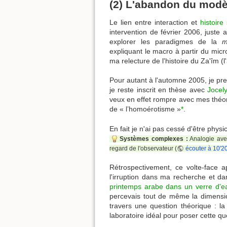
(2) L'abandon du modèl
Le lien entre interaction et
histoire
intervention de février 2006, juste
explorer les paradigmes de la
m
expliquant le macro à partir du micr
ma relecture de l'histoire du Za'îm (l'
Pour autant à l'automne 2005, je pr
je reste inscrit en thèse avec
Jocel
veux en effet rompre avec mes théori
de « l’homoérotisme »
*
.
En fait je n'ai pas cessé d'être phys
Systèmes complexes :
Analogie avec
regard de l'observateur (
écouter à 10'2
Rétrospectivement, ce volte-face ap
l'irruption dans ma recherche et da
printemps arabe dans un verre d'e
percevais tout de même la dimens
travers une question théorique : la
laboratoire idéal pour poser cette que