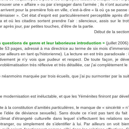
rouver une « affaire » ou par s’engager dans l’armée ; ils n’ont aucune
s arrivent pour la première fois en ville, c’est-à-dire « là où ça se passe
déniaiser ». Cet état d’esprit est particulièrement perceptible après 
a
et où les citadins sortent prendre l’air : silencieux, assis sur le tro
our après jour, par petites touches, d’être de la partie.
Début de la section 
 questions de genre et leur laborieuse introduction »
(juillet 2006)
 de 53 pages, adressé à ma directrice au terme de six mois d'immersio
 par ailleurs en tant qu'historienne). La lecture en est très paradoxale 
tivement je n'y vois que pudeur et respect. De toute façon, je dév
roblématisation très réflexive et très détaillée, car j'ai complètement l
 néanmoins marquée par trois écueils, que j'ai pu surmonter par la suit
 modernisation est inéluctable, et que les Yéménites finiront par dével
te à la constitution d’amitiés
particulières
, le manque de « sincérité » 
 l’idée de déviance sexuelle). Sans doute ce n’est pas tant du fait
imat d’étrangeté culturelle dans lequel s’effectuent les relations soci
 étranger, ou simplement de s’
identifier
à lui. Par ailleurs on voit bi