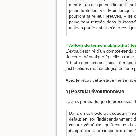
nombre de ces jeunes finiront par t
peine toute leur vie. Mais lorsqu’il
pourront faire leur preuves, « se 
peine sont rentrés dans la
locand
agitées par le qat, ils s’efforcent j
« Autour du terme makhnatha : les
L'extrait est tiré d'un compte-rendu
de cette thématique (qu'elle a traité
à toutes les pages, mais rétrospec
justifications méthodologiques, une p
Avec le recul, cette étape me semble
a) Postulat évolutionniste
Je suis persuadé que le processus de
Dans un contexte qui, soudain, inci
défaut en soi (indépendamment de
culture yéménite, qu’à cause du cl
d’apprécier la « sincérité » d’un