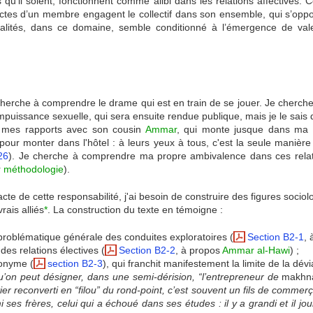
u’il soient, fonctionnent comme alibi dans les relations affectives. Ce
actes d’un membre engagent le collectif dans son ensemble, qui s’oppo
talités, dans ce domaine, semble conditionné à l’émergence de vale
cherche à comprendre le drame qui est en train de se jouer. Je cherch
mpuissance sexuelle, qui sera ensuite rendue publique, mais je le sais
e mes rapports avec son cousin
Ammar
, qui monte jusque dans ma 
e pour monter dans l'hôtel : à leurs yeux à tous, c'est la seule manière
26
). Je cherche à comprendre ma propre ambivalence dans ces relat
r
méthodologie
).
te de cette responsabilité, j'ai besoin de construire des figures sociol
rais alliés
*
. La construction du texte en témoigne :
oblématique générale des conduites exploratoires (
Section B2-1
, 
s relations électives (
Section B2-2
, à propos
Ammar al-Hawi
) ;
nonyme (
section B2-3
), qui franchit manifestement la limite de la dévi
qu’on peut désigner, dans une semi-dérision, “l’entrepreneur de
makhn
ier reconverti en “filou” du rond-point, c’est souvent un fils de commerç
 ses frères, celui qui a échoué dans ses études : il y a grandi et il joui