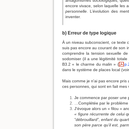
antagonismes sociologiques, quels q
encore vivace, selon laquelle les 
personnelle
. L’évolution des men
inventer.
b) Erreur de type logique
À un niveau subconscient, ce texte 
suis pas encore au courant de son i
comprendre la tension sexuelle d
sodomiser (il a une légitimité total
B3.2 « le charme du malin » (
p.
dans le système de places local (voi
Mais comme je n'ai pas encore pris ac
ces personnes, qui sont en fait mes v
Je commence par poser une pr
…Complétée par le problème de
J'évoque alors un « filou » a
« figure récurrente de celui 
“débrouillard”, enfant du quart
son père parce qu’il est, parmi