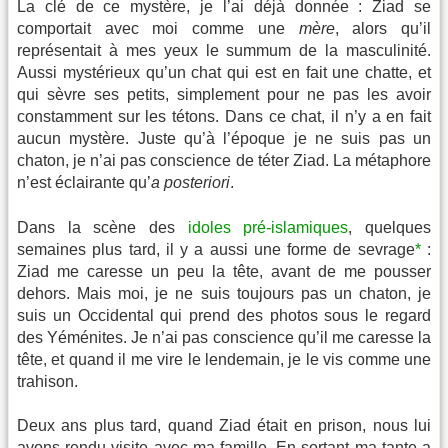
La clé de ce mystère, je l’ai déjà donnée : Ziad se
comportait avec moi comme une
mère
, alors qu’il
représentait à mes yeux le summum de la masculinité.
Aussi mystérieux qu’un chat qui est en fait une chatte, et
qui sèvre ses petits, simplement pour ne pas les avoir
constamment sur les tétons. Dans ce chat, il n’y a en fait
aucun mystère. Juste qu’à l’époque je ne suis pas un
chaton, je n’ai pas conscience de téter Ziad. La métaphore
n’est éclairante qu’
a posteriori
.
Dans la scène des
idoles pré-islamiques
, quelques
semaines plus tard, il y a aussi une forme de sevrage
*
:
Ziad me caresse un peu la tête, avant de me pousser
dehors. Mais moi, je ne suis toujours pas un chaton, je
suis un Occidental qui prend des photos sous le regard
des Yéménites. Je n’ai pas conscience qu’il me caresse la
tête, et quand il me vire le lendemain, je le vis comme une
trahison.
Deux ans plus tard, quand Ziad était en prison, nous lui
avons rendu visite avec ma famille. En sortant ma tante a