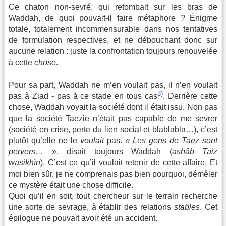
Ce chaton non-sevré, qui retombait sur les bras de
Waddah, de quoi pouvait-il faire métaphore ? Énigme
totale, totalement incommensurable dans nos tentatives
de formulation respectives, et ne débouchant donc sur
aucune relation : juste la confrontation toujours renouvelée
à cette
chose
.
Pour sa part, Waddah ne m’en voulait pas, il n’en voulait
3)
pas à Ziad - pas à ce stade en tous cas
. Derrière cette
chose, Waddah voyait la société dont il était issu. Non pas
que la société Taezie n’était pas capable de me sevrer
(société en crise, perte du lien social et blablabla…), c’est
plutôt qu’elle ne le
voulait
pas.
« Les gens de Taez sont
pervers… »
, disait toujours Waddah (
ashâb Taiz
wasikhîn
). C’est ce qu’il voulait retenir de cette affaire. Et
moi bien sûr, je ne comprenais pas bien pourquoi, démêler
ce mystère était une chose difficile.
Quoi qu’il en soit, tout chercheur sur le terrain recherche
une sorte de sevrage, à établir des relations
stables
. Cet
épilogue ne pouvait avoir été un accident.