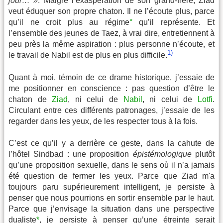
jour… »
. Malgré l’exaspération de son grand-frère, Ziad
veut éduquer son propre chaton. Il ne l’écoute plus, parce
qu’il ne croit plus au régime
°
qu’il représente. Et
l’ensemble des jeunes de Taez, à vrai dire, entretiennent à
peu près la même aspiration : plus personne n’écoute, et
1)
le travail de Nabil est de plus en plus difficile.
Quant à moi, témoin de ce drame historique, j’essaie de
me positionner en conscience : pas question d’être le
chaton de
Ziad
, ni celui de
Nabil
, ni celui de
Lotfi
.
Circulant entre ces différents patronages, j’essaie de les
regarder dans les yeux, de les respecter tous à la fois.
C’est ce qu’il y a derrière ce geste, dans la cahute de
l’hôtel Sindbad : une proposition
épistémologique
plutôt
qu’une proposition sexuelle, dans le sens où il n’a jamais
été question de fermer les yeux. Parce que Ziad m'a
toujours paru supérieurement intelligent, je persiste à
penser que nous pourrions en sortir ensemble par le haut.
Parce que j’envisage la situation dans une perspective
dualiste
*
, je persiste à penser qu’une étreinte serait