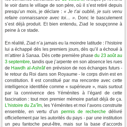
le voir dans le village de son père, où il s’est retiré depuis
presqu’un mois, je déclare :
« Je t’ai oublié, je suis venu
refaire connaissance avec toi… »
. Donc le basculement
s’est déjà produit. Et bien entendu, Ziad le soupçonne à
peine à ce stade.
En réalité, Ziad n’a jamais eu la moindre latitude : l’histoire
lui a échappé dès les premiers jours, dès qu’il a échoué à
m’attirer à Sanaa. Dès cette première phase
du 23 août au
3 septembre
, tandis que j’arpente en son absence les rues
de
Hawdh al-Ashrâf
en prévision de nos échanges futurs -
le retour du Roi dans son Royaume - le corps divin est en
constitution. Il est constitué par ma rencontre avec cette
intelligence identifiée comme « supérieure », mais surtout
par la connivence des Yéménites à l’égard de cette
fascination : tout mon premier mémoire parlait déjà de ça.
L’histoire du Za’îm
, les Yéménites et moi l’avons construite
ensemble, en vertu d’un
permis de recherche
délivré
officiellement par les autorités du pays - par une institution
un peu fantoche peut-être, mais sur la base d’accords