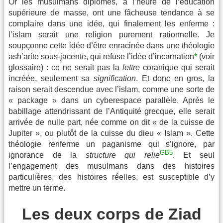
Or les musulmans diplômés, à l’heure de l’éducation
supérieure de masse, ont une fâcheuse tendance à se
complaire dans une idée, qui finalement les enferme :
l’islam serait une religion purement rationnelle. Je
soupçonne cette idée d’être enracinée dans une théologie
ash’arite sous-jacente, qui refuse l’idée d’incarnation
*
(voir
glossaire) : ce ne serait pas la
lettre
coranique qui serait
incréée, seulement sa
signification
. Et donc en gros, la
raison serait descendue avec l’islam, comme une sorte de
« package » dans un cyberespace parallèle. Après le
babillage attendrissant de l’Antiquité grecque, elle serait
arrivée de nulle part, née comme on dit « de la cuisse de
Jupiter », ou plutôt de la cuisse du dieu « Islam ». Cette
théologie renferme un paganisme qui s’ignore, par
GB5
ignorance de la
structure qui relie
. Et seul
l’engagement des musulmans dans des histoires
particulières, des histoires réelles, est susceptible d’y
mettre un terme.
Les deux corps de Ziad