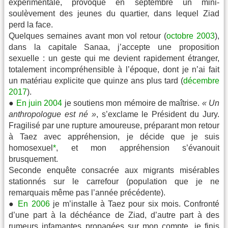
expérimentale, provoque en septembre un mini-
soulèvement des jeunes du quartier, dans lequel Ziad
perd la face.
Quelques semaines avant mon vol retour (
octobre 2003
),
dans la capitale Sanaa, j’accepte une proposition
sexuelle : un geste qui me devient rapidement étranger,
totalement incompréhensible à l’époque, dont je n’ai fait
un matériau explicite que quinze ans plus tard (
décembre
2017
).
●
En juin 2004
je soutiens mon mémoire de maîtrise.
« Un
anthropologue est né »
, s’exclame le Président du Jury.
Fragilisé par une rupture amoureuse, préparant mon retour
à Taez avec appréhension, je décide que je suis
homosexuel
*
, et mon appréhension s’évanouit
brusquement.
Seconde enquête consacrée aux migrants misérables
stationnés sur le carrefour (population que je ne
remarquais même pas l’année précédente).
●
En 2006
je m’installe à Taez pour six mois. Confronté
d’une part à la déchéance de Ziad, d’autre part à des
rumeurs infamantes propagées sur mon compte, je finis