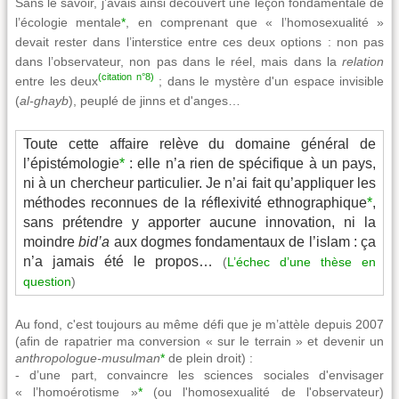
Sans le savoir, j’avais ainsi découvert une leçon fondamentale de
l’écologie mentale
*
, en comprenant que « l’homosexualité »
devait rester dans l’interstice entre ces deux options : non pas
dans l’observateur, non pas dans le réel, mais dans la
relation
(citation n°8)
entre les deux
; dans le mystère d'un espace invisible
(
al-ghayb
), peuplé de jinns et d'anges…
Toute cette affaire relève du domaine général de
l’épistémologie
*
: elle n’a rien de spécifique à un pays,
ni à un chercheur particulier. Je n’ai fait qu’appliquer les
méthodes reconnues de la réflexivité ethnographique
*
,
sans prétendre y apporter aucune innovation, ni la
moindre
bid’a
aux dogmes fondamentaux de l’islam : ça
n’a jamais été le propos…
(
L’échec d’une thèse en
question
)
Au fond, c'est toujours au même défi que je m’attèle depuis 2007
(afin de rapatrier ma conversion « sur le terrain » et devenir un
anthropologue-musulman
*
de plein droit) :
- d’une part, convaincre les sciences sociales d'envisager
« l’homoérotisme »
*
(ou l'homosexualité de l'observateur)