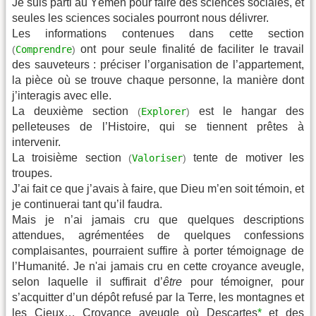
Je suis parti au Yémen pour faire des sciences sociales, et
seules les sciences sociales pourront nous délivrer.
Les informations contenues dans cette section
ont pour seule finalité de faciliter le travail
Comprendre
(
)
des sauveteurs : préciser l’organisation de l’appartement,
la pièce où se trouve chaque personne, la manière dont
j’interagis avec elle.
La deuxième section
est le hangar des
Explorer
(
)
pelleteuses de l’Histoire, qui se tiennent prêtes à
intervenir.
La troisième section
tente de motiver les
Valoriser
(
)
troupes.
J’ai fait ce que j’avais à faire, que Dieu m’en soit témoin, et
je continuerai tant qu’il faudra.
Mais je n’ai jamais cru que quelques descriptions
attendues, agrémentées de quelques confessions
complaisantes, pourraient suffire à porter témoignage de
l’Humanité. Je n'ai jamais cru en cette croyance aveugle,
selon laquelle il suffirait d’
être
pour témoigner, pour
s’acquitter d’un dépôt refusé par la Terre, les montagnes et
les Cieux… Croyance aveugle où Descartes
*
et des