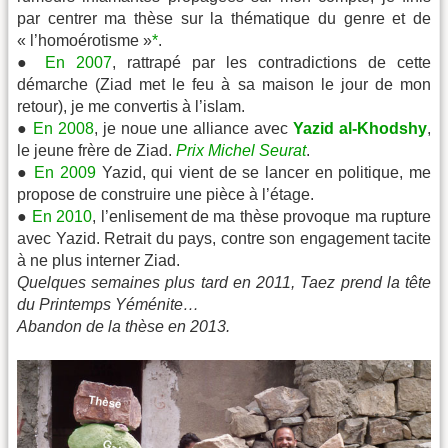
par centrer ma thèse sur la thématique du genre et de
« l’homoérotisme »
*
.
●
En 2007
, rattrapé par les contradictions de cette
démarche (Ziad met le feu à sa maison le jour de mon
retour), je me convertis à l’islam.
●
En 2008
, je noue une alliance avec
Yazid al-Khodshy
,
le jeune frère de Ziad.
Prix Michel Seurat
.
●
En 2009
Yazid, qui vient de se lancer en politique, me
propose de construire une pièce à l’étage.
●
En 2010
, l’enlisement de ma thèse provoque ma rupture
avec Yazid. Retrait du pays, contre son engagement tacite
à ne plus interner Ziad.
Quelques semaines plus tard en 2011, Taez prend la tête
du Printemps Yéménite…
Abandon de la thèse en 2013.