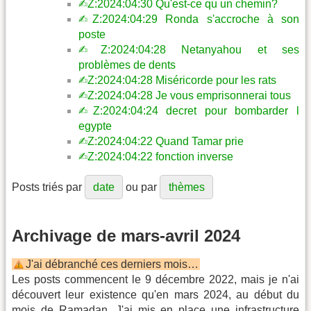
✍︎Z:2024:04:30 Qu'est-ce qu un chemin?
✍︎Z:2024:04:29 Ronda s'accroche à son
poste
✍︎Z:2024:04:28 Netanyahou et ses
problèmes de dents
✍︎Z:2024:04:28 Miséricorde pour les rats
✍︎Z:2024:04:28 Je vous emprisonnerai tous
✍︎Z:2024:04:24 decret pour bombarder l
egypte
✍︎Z:2024:04:22 Quand Tamar prie
✍︎Z:2024:04:22 fonction inverse
Posts triés par
date
ou par
thèmes
Archivage de mars-avril 2024
J'ai débranché ces derniers mois…
Les posts commencent le 9 décembre 2022, mais je n'ai
découvert leur existence qu'en mars 2024, au début du
mois de Ramadan. J'ai mis en place une infrastructure