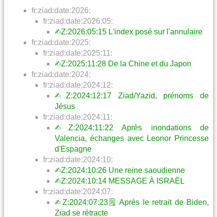
fr:ziad:date:2026:
fr:ziad:date:2026:05:
✍︎Z:2026:05:15 L'index posé sur l'annulaire
fr:ziad:date:2025:
fr:ziad:date:2025:11:
✍︎Z:2025:11:28 De la Chine et du Japon
fr:ziad:date:2024:
fr:ziad:date:2024:12:
✍︎Z:2024:12:17 Ziad/Yazid, prénoms de
Jésus
fr:ziad:date:2024:11:
✍︎Z:2024:11:22 Après inondations de
Valencia, échanges avec Leonor Princesse
d'Espagne
fr:ziad:date:2024:10:
✍︎Z:2024:10:26 Une reine saoudienne
✍︎Z:2024:10:14 MESSAGE À ISRAËL
fr:ziad:date:2024:07:
✍︎Z:2024:07:23🗒 Après le retrait de Biden,
Ziad se rétracte