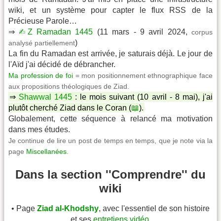
wiki, et un système pour capter le flux RSS de la
Précieuse Parole…
⇒
✍︎Z Ramadan 1445
(11 mars - 9 avril 2024,
corpus
)
analysé partiellement
La fin du Ramadan est arrivée, je saturais déjà. Le jour de
l'Aïd j'ai décidé de débrancher.
Ma profession de foi
= mon positionnement ethnographique face
aux propositions théologiques de Ziad.
⇒
Shawwal 1445
: le mois suivant (10 avril - 8 mai), j'ai
plutôt cherché Ziad dans le Coran (
📖
).
Globalement, cette séquence à relancé ma motivation
dans mes études.
Je continue de lire un post de temps en temps, que je note via la
page
Miscellanées
.
Dans la section ''Comprendre'' du
wiki
• Page
Ziad al-Khodshy
, avec l'essentiel de son histoire
et ses
entretiens vidéo
.