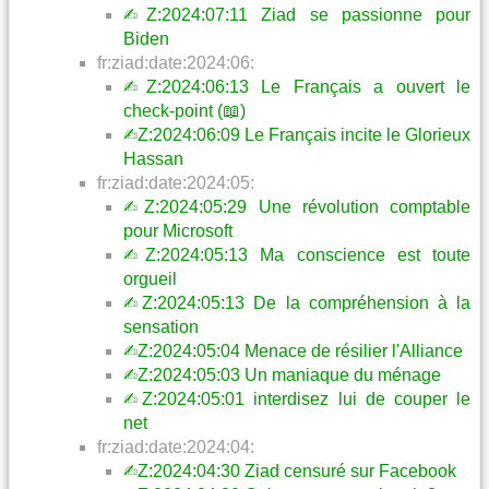
✍︎Z:2024:07:11 Ziad se passionne pour
Biden
fr:ziad:date:2024:06:
✍︎Z:2024:06:13 Le Français a ouvert le
check-point (📖)
✍︎Z:2024:06:09 Le Français incite le Glorieux
Hassan
fr:ziad:date:2024:05:
✍︎Z:2024:05:29 Une révolution comptable
pour Microsoft
✍︎Z:2024:05:13 Ma conscience est toute
orgueil
✍︎Z:2024:05:13 De la compréhension à la
sensation
✍︎Z:2024:05:04 Menace de résilier l'Alliance
✍︎Z:2024:05:03 Un maniaque du ménage
✍︎Z:2024:05:01 interdisez lui de couper le
net
fr:ziad:date:2024:04:
✍︎Z:2024:04:30 Ziad censuré sur Facebook