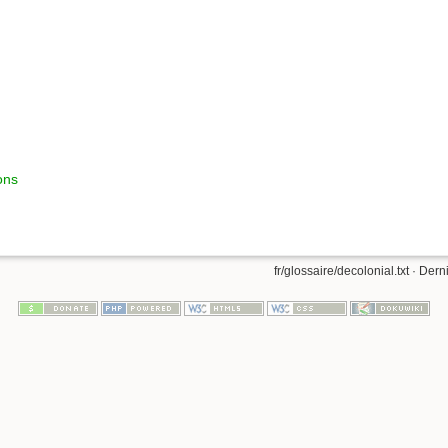
ions
fr/glossaire/decolonial.txt
· Derni