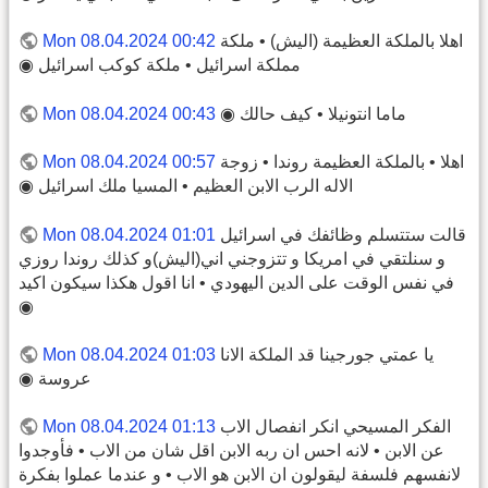
اهلا بالملكة العظيمة (اليش) • ملكة
Mon 08.04.2024 00:42
مملكة اسرائيل • ملكة كوكب اسرائيل ◉
ماما انتونيلا • كيف حالك ◉
Mon 08.04.2024 00:43
اهلا • بالملكة العظيمة روندا • زوجة
Mon 08.04.2024 00:57
الاله الرب الابن العظيم • المسيا ملك اسرائيل ◉
قالت ستتسلم وظائفك في اسرائيل
Mon 08.04.2024 01:01
و سنلتقي في امريكا و تتزوجني اني(اليش)و كذلك روندا روزي
في نفس الوقت على الدين اليهودي • انا اقول هكذا سيكون اكيد
◉
يا عمتي جورجينا قد الملكة الانا
Mon 08.04.2024 01:03
عروسة ◉
الفكر المسيحي انكر انفصال الاب
Mon 08.04.2024 01:13
عن الابن • لانه احس ان ربه الابن اقل شان من الاب • فأوجدوا
لانفسهم فلسفة ليقولون ان الابن هو الاب • و عندما عملوا بفكرة