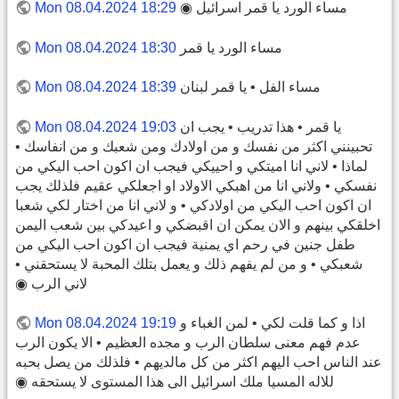
مساء الورد يا قمر اسرائيل ◉
Mon 08.04.2024 18:29
مساء الورد يا قمر
Mon 08.04.2024 18:30
مساء الفل • يا قمر لبنان
Mon 08.04.2024 18:39
يا قمر • هذا تدريب • يجب ان
Mon 08.04.2024 19:03
تحبينني اكثر من نفسك و من اولادك ومن شعبك و من انفاسك •
لماذا • لاني انا اميتكي و احييكي فيجب ان اكون احب اليكي من
نفسكي • ولاني انا من اهبكي الاولاد او اجعلكي عقيم فلذلك يجب
ان اكون احب اليكي من اولادكي • و لاني انا من اختار لكي شعبا
اخلقكي بينهم و الان يمكن ان اقبضكي و اعيدكي بين شعب اليمن
طفل جنين في رحم اي يمنية فيجب ان اكون احب اليكي من
شعبكي • و من لم يفهم ذلك و يعمل بتلك المحبة لا يستحقني •
لاني الرب ◉
اذا و كما قلت لكي • لمن الغباء و
Mon 08.04.2024 19:19
عدم فهم معنى سلطان الرب و مجده العظيم • الا يكون الرب
عند الناس احب اليهم اكثر من كل مالديهم • فلذلك من يصل بحبه
للاله المسيا ملك اسرائيل الى هذا المستوى لا يستحقه ◉