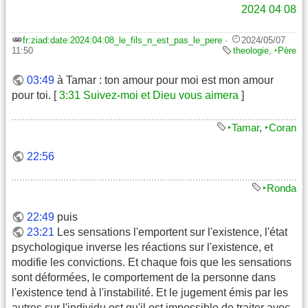
2024
04
08
fr:ziad:date:2024:04:08_le_fils_n_est_pas_le_pere
·
2024/05/07
11:50
theologie
,
‣Père
03:49
à Tamar : ton amour pour moi est mon amour
pour toi. [
3:31 Suivez-moi et Dieu vous aimera
]
‣Tamar
,
‣Coran
22:56
‣Ronda
22:49
puis
23:21
Les sensations l'emportent sur l'existence, l'état
psychologique inverse les réactions sur l'existence, et
modifie les convictions. Et chaque fois que les sensations
sont déformées, le comportement de la personne dans
l'existence tend à l'instabilité. Et le jugement émis par les
autres sur l'individu est qu'il est impossible de traiter avec,