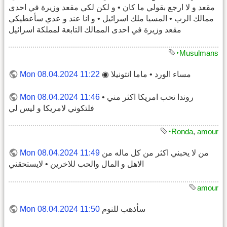
مقعد و لا ارجع بقولي ما كان • و لكن لكي مقعد وزيرة في احدى
ممالك الرب • المسيا ملك اسرائيل • و انا عند و عدي سأعطيكي
مقعد وزيرة في احدى الممالك التابعة لمملكة اسرائيل
‣Musulmans
مساء الورد • ماما انتونيلا ◉
Mon 08.04.2024 11:22
روندا تحب امريكا اكثر مني •
Mon 08.04.2024 11:46
فلتكوني لامريكا و ليس لي
‣Ronda
,
amour
من لا يحبني اكثر من كل ماله من
Mon 08.04.2024 11:49
الاهل و المال والحب للاخرين • لايستحقني
amour
سأذهب للنوم
Mon 08.04.2024 11:50