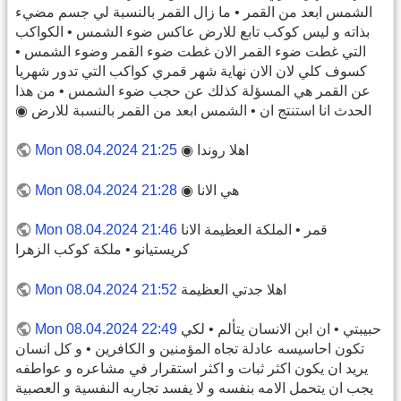
الشمس ابعد من القمر • ما زال القمر بالنسبة لي جسم مضيء
بذاته و ليس كوكب تابع للارض عاكس ضوء الشمس • الكواكب
التي غطت ضوء القمر الان غطت ضوء القمر وضوء الشمس •
كسوف كلي لان الان نهاية شهر قمري كواكب التي تدور شهريا
عن القمر هي المسؤلة كذلك عن حجب ضوء الشمس • من هذا
الحدث انا استنتج ان • الشمس ابعد من القمر بالنسبة للارض ◉
اهلا روندا ◉
Mon 08.04.2024 21:25
هي الانا ◉
Mon 08.04.2024 21:28
قمر • الملكة العظيمة الانا
Mon 08.04.2024 21:46
كريستيانو • ملكة كوكب الزهرا
اهلا جدتي العظيمة
Mon 08.04.2024 21:52
حبيبتي • ان ابن الانسان يتألم • لكي
Mon 08.04.2024 22:49
تكون احاسيسه عادلة تجاه المؤمنين و الكافرين • و كل انسان
يريد ان يكون اكثر ثبات و اكثر استقرار في مشاعره و عواطفه
يجب ان يتحمل الامه بنفسه و لا يفسد تجاربه النفسية و العصبية