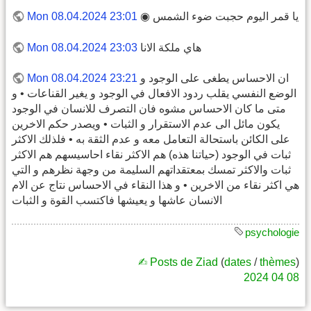
يا قمر اليوم حجبت ضوء الشمس ◉
Mon 08.04.2024 23:01
هاي ملكة الانا
Mon 08.04.2024 23:03
ان الاحساس يطغى على الوجود و
Mon 08.04.2024 23:21
الوضع النفسي يقلب ردود الافعال في الوجود و يغير القناعات • و
متى ما كان الاحساس مشوه فان التصرف للانسان في الوجود
يكون مائل الى عدم الاستقرار و الثبات • ويصدر حكم الاخرين
على الكائن باستحالة التعامل معه و عدم الثقة به • فلذلك الاكثر
ثبات في الوجود (حياتنا هذه) هم الاكثر نقاء احاسيسهم هم الاكثر
ثبات والاكثر تمسك بمعتقداتهم السليمة من وجهة نظرهم و التي
هي اكثر نقاء من الاخرين • و هذا النقاء في الاحساس نتاج عن الام
الانسان عاشها و يعيشها فاكتسب القوة و الثبات
psychologie
✍︎ Posts de Ziad
(
dates
/
thèmes
)
2024
04
08