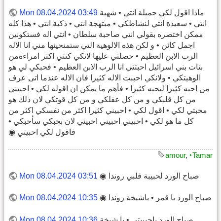
ماذا اقول لكي جميلة انتي • شهية
Mon 08.04.2024 03:49
انتي • سعيدة انتي لنشاطكي • مبتهجة انتي • ذكية انتي • هذا كله
ممكن اختصره بقولي انتي صاحبة سلطان • انتي اله فستكونين
اجمل كائن • و لكن هذه الالوهية التي ستمنحينها مني انا الاله
الرب الابن العظيم • حصلتي عليها لانكي كنتي اكثر امراءةمن
بنات بني اسرائيل احبتني انا الرب الابن العظيم • فحبكي لي هو
الوهيتكي • ولانكي احببت الاله كثيرا فان الاله عندما اتى عرف
من احبه كثيرا ليحبه كثيرا • فأهم ما يمكن ان اقوله لكي • احبيني
من كل قلبكي و من كل عقلكي و من كل قوتكي لان ذلك هو
محبتي لكي • اقول لكي • احبيني كثيرا اكثر من نفسكي اكثر من
كل ما هو لكي • احبيني احبيني احبيني لان بحبكي سأحبكي •
فاقول لكي احبيني ◉
amour
,
‣Tamar
صباح الورد لحبيبة قلبي روندا ◉
Mon 08.04.2024 03:51
صباح الورد يا قمر • ياشيخة روندا ◉
Mon 08.04.2024 10:35
صباح الورد ياحبيبتي • يا شيخة
Mon 08.04.2024 10:36