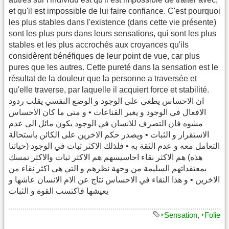
et qu'il est impossible de lui faire confiance. C'est pourquoi
les plus stables dans l'existence (dans cette vie présente)
sont les plus purs dans leurs sensations, qui sont les plus
stables et les plus accrochés aux croyances qu'ils
considèrent bénéfiques de leur point de vue, car plus
pures que les autres. Cette pureté dans la sensation est le
résultat de la douleur que la personne a traversée et
qu'elle traverse, par laquelle il acquiert force et stabilité.
ان الاحساس يطغى على الوجود و الوضع النفسي يقلب ردود
الافعال في الوجود و يغير القناعات • و متى ما كان الاحساس
مشوه فان التصرف للانسان في الوجود يكون مائل الى عدم
الاستقرار و الثبات • ويصدر حكم الاخرين على الكائن باستحالة
التعامل معه و عدم الثقة به • فلذلك الاكثر ثبات في الوجود (حياتنا
هذه) هم الاكثر نقاء احاسيسهم هم الاكثر ثبات والاكثر تمسك
بمعتقداتهم السليمة من وجهة نظرهم و التي هي اكثر نقاء من
الاخرين • و هذا النقاء في الاحساس نتاج عن الام الانسان عاشها و
يعيشها فاكتسب القوة و الثبات
‣Sensation
,
‣Folie