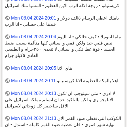
كريستيانو • زوجة الاله الرب الابن العظيم • المسيا ملك اسرائيل
ياملك اعطي الرسام ٥الف دولار و
Mon 08.04.2024 20:01
قيدها على حسابي • انا الرب
ماما انتونيلا • كيف حالكي • انا اليوم
Mon 08.04.2024 20:04
نبض قلبي جيد ولكن فمي و اسناني كلها متألمة بسبب ضبط
الجسد • قوة عظ فكي و اسناني لا تتعدى ٢٥٠جرام و الطبيعي
العادي ٥كيلو جرام
هاي الانا
Mon 08.04.2024 20:05
اهلا بالمكة العظيمة الانا كريستيانو
Mon 08.04.2024 20:11
لا ادري • متى سيتوجب ان تكون
Mon 08.04.2024 20:13
الانا بجواري و لكن بالتاكيد بعد ان اتسلم مملكة اسرائيل على
الاقل ساحضر كل زوجاتي لاسرائيل
الكوكب التي تغطي ضوء القمر الان
Mon 08.04.2024 21:13
نهاية شهر قمري • فان تغطية ضوء القمر كاملة • استدل • ان