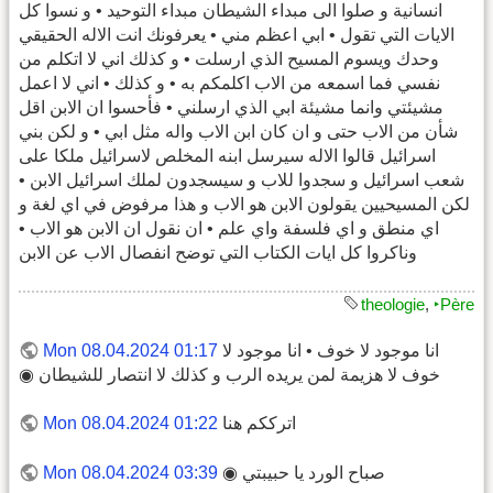
انسانية و صلوا الى مبداء الشيطان مبداء التوحيد • و نسوا كل
الايات التي تقول • ابي اعظم مني • يعرفونك انت الاله الحقيقي
وحدك ويسوم المسيح الذي ارسلت • و كذلك اني لا اتكلم من
نفسي فما اسمعه من الاب اكلمكم به • و كذلك • اني لا اعمل
مشيئتي وانما مشيئة ابي الذي ارسلني • فأحسوا ان الابن اقل
شأن من الاب حتى و ان كان ابن الاب واله مثل ابي • و لكن بني
اسرائيل قالوا الاله سيرسل ابنه المخلص لاسرائيل ملكا على
شعب اسرائيل و سجدوا للاب و سيسجدون لملك اسرائيل الابن •
لكن المسيحيين يقولون الابن هو الاب و هذا مرفوض في اي لغة و
اي منطق و اي فلسفة واي علم • ان نقول ان الابن هو الاب •
وناكروا كل ايات الكتاب التي توضح انفصال الاب عن الابن
theologie
,
‣Père
انا موجود لا خوف • انا موجود لا
Mon 08.04.2024 01:17
خوف لا هزيمة لمن يريده الرب و كذلك لا انتصار للشيطان ◉
اترككم هنا
Mon 08.04.2024 01:22
صباح الورد يا حبيبتي ◉
Mon 08.04.2024 03:39