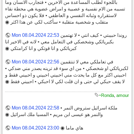
باللجوء لطلب المساعدة من الاخرين • فتجارب الانسان وما
تسببه من الام نفسية و عصبية و امراض عضوية هي محطة نقاء
لاستقراره وثباته النفسي و العاطفي • فلا يكون ذو احساس
متقلب و شخصية متقلبة • سأكتب لكي عن هذا اكثر ◉
روندا حبيبتي • كيف انتي • لا تهتمين
Mon 08.04.2024 22:53
بكبريائكي وشخصكي في التعامل معي • لانه في الاخير انا
كبريائكي و انا قوتكي و انا كرامتكي ◉
في تعاملكي معي لا تنتقمين
Mon 08.04.2024 22:56
لكبريائكي او شخصكي • من اي سوء قد ترينه يصدر مني ضدكي •
احبيني اكثر مع كل ما يحدث مني احبيني احبيني و احبيني فقط و
لا يقف حبكي لي حتى و ان قلت لكي لا احبكي • احبيني فقط ◉
‣Ronda
,
amour
ملكة اسرائيل ستروض النمر •
Mon 08.04.2024 22:58
والنمر هو عيسى ابن مريم • المسيا ملك اسرائيل ◉
هاي ماما ◉
Mon 08.04.2024 23:00