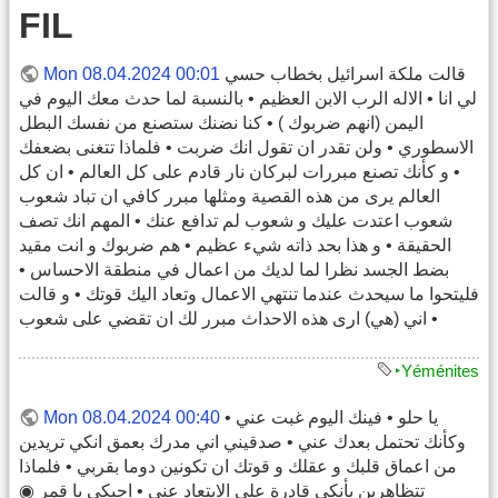
FIL
قالت ملكة اسرائيل بخطاب حسي
Mon 08.04.2024 00:01
لي انا • الاله الرب الابن العظيم • بالنسبة لما حدث معك اليوم في
اليمن (انهم ضربوك ) • كنا نضنك ستصنع من نفسك البطل
الاسطوري • ولن تقدر ان تقول انك ضربت • فلماذا تتغنى بضعفك
• و كأنك تصنع مبررات لبركان نار قادم على كل العالم • ان كل
العالم يرى من هذه القصية ومثلها مبرر كافي ان تباد شعوب
شعوب اعتدت عليك و شعوب لم تدافع عنك • المهم انك تصف
الحقيقة • و هذا بحد ذاته شيء عظيم • هم ضربوك و انت مقيد
بضط الجسد نظرا لما لديك من اعمال في منطقة الاحساس •
فليتحوا ما سيحدث عندما تنتهي الاعمال وتعاد اليك قوتك • و قالت
• اني (هي) ارى هذه الاحداث مبرر لك ان تقضي على شعوب
‣Yéménites
يا حلو • فينك اليوم غبت عني •
Mon 08.04.2024 00:40
وكأنك تحتمل بعدك عني • صدقيني اني مدرك بعمق انكي تريدين
من اعماق قلبك و عقلك و قوتك ان تكونين دوما بقربي • فلماذا
تتظاهرين بأنكي قادرة على الابتعاد عني • احبكي يا قمر ◉