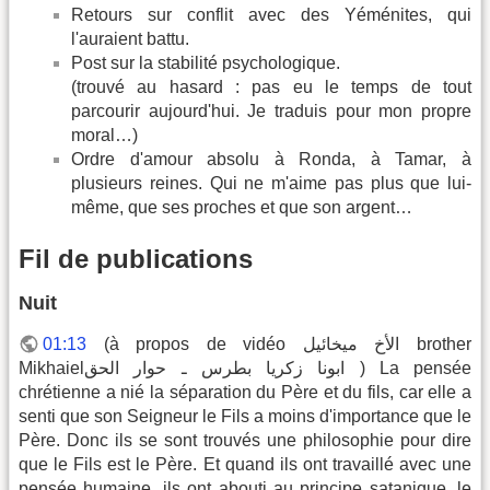
Retours sur conflit avec des Yéménites, qui
l'auraient battu.
Post sur la stabilité psychologique.
(trouvé au hasard : pas eu le temps de tout
parcourir aujourd'hui. Je traduis pour mon propre
moral…)
Ordre d'amour absolu à Ronda, à Tamar, à
plusieurs reines. Qui ne m'aime pas plus que lui-
même, que ses proches et que son argent…
Fil de publications
Nuit
(à propos de vidéo الأخ ميخائيل brother
01:13
Mikhaielابونا زكريا بطرس ـ حوار الحق ) La pensée
chrétienne a nié la séparation du Père et du fils, car elle a
senti que son Seigneur le Fils a moins d'importance que le
Père. Donc ils se sont trouvés une philosophie pour dire
que le Fils est le Père. Et quand ils ont travaillé avec une
pensée humaine, ils ont abouti au principe satanique, le