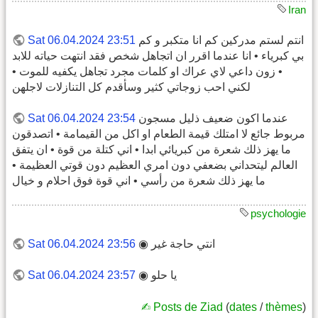
Iran
انتم لستم مدركين كم انا متكبر و كم
Sat 06.04.2024 23:51
بي كبرياء • انا عندما اقرر ان اتجاهل شخص فقد انتهت حياته للابد
• زون داعي لاي عراك او كلمات مجرد تجاهل يكفيه للموت •
لكني احب زوجاتي كثير وسأقدم كل التنازلات لاجلهن
عندما اكون ضعيف ذليل مسجون
Sat 06.04.2024 23:54
مربوط جائع لا امتلك قيمة الطعام او اكل من القيمامة • اتصدقون
ما يهز ذلك شعرة من كبريائي ابدا • اني كتلة من قوة • ان يتفق
العالم ليتحداني بضعفي دون امري العظيم دون قوتي العظيمة •
ما يهز ذلك شعرة من رأسي • اني قوة فوق احلام و خيال
psychologie
انتي حاجة غير ◉
Sat 06.04.2024 23:56
يا حلو ◉
Sat 06.04.2024 23:57
✍︎ Posts de Ziad
(
dates
/
thèmes
)