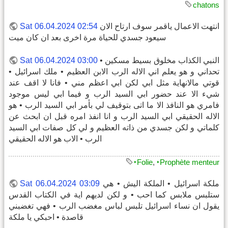
chatons
انتهت الاعمال ياقمر سوف ارتاح الان
Sat 06.04.2024 02:54
سيعود جسدي للحياة مرة اخرى بعد ان كان ميت
النبي الكذاب مخلوق بسيط مسكين •
Sat 06.04.2024 03:00
تحداني و هو يعلم اني الاله الرب الابن العظيم • ملك اسرائيل •
قوتي مالانهاية مثل ابي لكن ابي اعظم مني • فانا لا اقف عند
شيء الا عند حضور ابي السيد الرب و فيما ابي ليس موجود
فامري هو النافذ الا ما اتى بتوقيف لي بأمر ابي السيد الرب • هو
الاله الحقيقي ابي السيد الرب و انا انفذ امره قبل ان ابحث عن
كلماتي و لكن جسدي من ذاته العظيم و لي كل صفات ابي السيد
الرب • الاب هو الاله الحقيقي
‣Folie
,
‣Prophète menteur
ملكة اسرائيل • الملكة اليش • هي
Sat 06.04.2024 03:09
ستلبس ملابس كما احب • و لكن لديهم اية في الكتاب القدس
يقول ان نساء اسرائيل تلبس لباس مغضب الرب • فهي تغضبني
قاصدة • احبكي يا ملكة