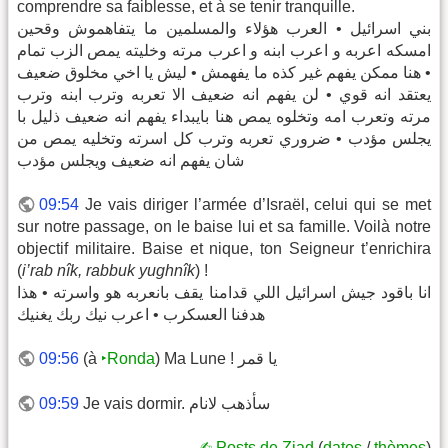
comprendre sa faiblesse, et à se tenir tranquille.
بني اسرائيل • العرب هؤلاء والمسلمين ما يتفاهموش وقحين
امسكه اعربه و اعرب ابنه و اعرب مرته وخليته يمص الزب تمام
• هنا ممكن يفهم غير كذه ما يفهمش • ليش يا اخي مخلوق ضعيف
يعتقد انه قوي • لن يفهم انه ضعيف الا تعربه وترب ابنه وترب
مرته وتعرب امه وتخلوه يمص هنا بايبداء يفهم انه ضعيف ذليل با
يجلس مؤدب • ضروري تعربه وترب كل اسرته وتخليه يمص من
شان يفهم انه ضعيف ويجلس مؤدب
09:54
Je vais diriger l’armée d’Israël, celui qui se met
sur notre passage, on le baise lui et sa famille. Voilà notre
objectif militaire. Baise et nique, ton Seigneur t’enrichira
(
i’rab nîk, rabbuk yughnîk
) !
انا باقود جيش اسرائيل اللي قدامنا يقف بانعربه هو واسرته • هذا
هدفنا العسكرب • اعرب نيك ربك يغنيك
) Ma Lune ! يا قمر
‣Ronda
(à
09:56
Je vais dormir. سأذهب لانام
09:59
✍︎ Posts de Ziad
(
dates
/
thèmes
)