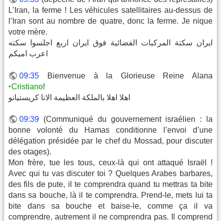
L’Iran, la ferme ! Les véhicules satellitaires au-dessus de
l’Iran sont au nombre de quatre, donc la ferme. Je nique
votre mère.
ايران سكتة المركبات الفضائية فوق ايران اربع اجلسوا سكته
اعرب اميكم
09:35
Bienvenue à la Glorieuse Reine Alana
‣Cristiano
!
اهلا اهلا بالملكة العظيمة الانا كريستيانو
09:39
(Communiqué du gouvernement israélien : la
bonne volonté du Hamas conditionne l’envoi d’une
délégation présidée par le chef du Mossad, pour discuter
des otages).
Mon frère, tue les tous, ceux-là qui ont attaqué Israël !
Avec qui tu vas discuter toi ? Quelques Arabes barbares,
des fils de pute, il te comprendra quand tu mettras ta bite
dans sa bouche, là il te comprendra. Prend-le, mets lui ta
bite dans sa bouche et baise-le, comme ça il va
comprendre, autrement il ne comprendra pas. Il comprend