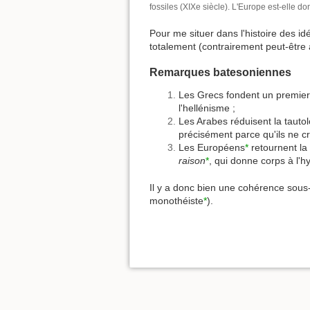
fossiles (XIXe siècle). L'Europe est-elle 
Pour me situer dans l'histoire des id
totalement (contrairement peut-être à
Remarques batesoniennes
Les Grecs fondent un premie
l'hellénisme ;
Les Arabes réduisent la tautol
précisément parce qu'ils ne cr
Les Européens
*
retournent la 
raison
*
, qui donne corps à l'h
Il y a donc bien une cohérence sous-j
monothéiste
*
).