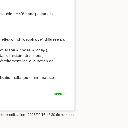
ilosophie ne s'émancipe jamais
réflexion philosophique
*
diffusée par
ttre du mot arabe « chose »,
chay'
),
ans l'histoire des idées) ;
étroitement liée à la notion de
lisationnelle (ou d'une matrice
accueil
ère modification :
2025/09/16 12:30
de
mansour