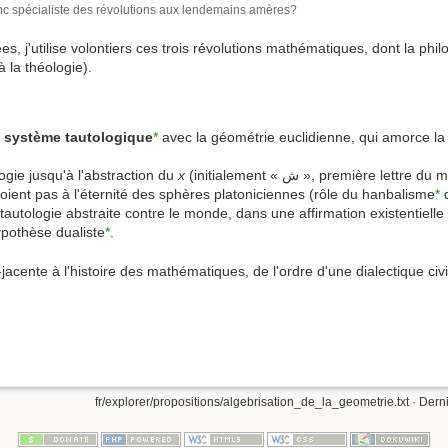
donc spécialiste des révolutions aux lendemains amères?
ées, j'utilise volontiers ces trois révolutions mathématiques, dont la ph
 la théologie).
r
système tautologique
*
avec la géométrie euclidienne, qui amorce la 
ogie jusqu'à l'abstraction du
x
(initialement « ش », première le
oient pas à l'éternité des sphères platoniciennes (rôle du hanbalisme
*
d
tautologie abstraite contre le monde, dans une affirmation existentielle 
ypothèse dualiste
*
.
acente à l'histoire des mathématiques, de l'ordre d'une dialectique civi
fr/explorer/propositions/algebrisation_de_la_geometrie.txt
· Derni