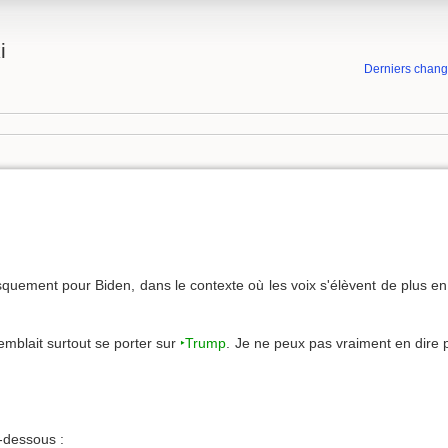
i
Derniers chan
squement pour Biden, dans le contexte où les voix s'élèvent de plus en
emblait surtout se porter sur
‣Trump
. Je ne peux pas vraiment en dire p
-dessous :