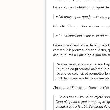
Là n'était pas l'intention d'origine de 
« Ne croyez pas que je sois venu po
Chez Paul la question est plus comple
« La circoncision, c'est celle du coe
Là encore à l'évidence, le but n'étai
comme le lépreux guéri par Jésus, qu
caduque, mais Paul n'en a pas été té
Paul se sentit à la suite de son bapt
un jour à se présenter comme le nou
révolte de celui-ci, et permettra le
qu'il découvre soudain sa vraie plac
Ainsi dans l'Épître aux Romains (Ro 
« Je dis donc: Dieu a-t-il rejeté so
Dieu n'a point rejeté son peuple, q
plainte contre Israël: Seigneur, ils 