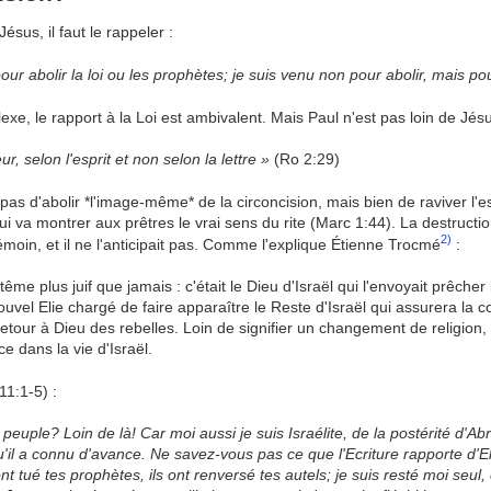
Jésus, il faut le rappeler :
ur abolir la loi ou les prophètes; je suis venu non pour abolir, mais po
xe, le rapport à la Loi est ambivalent. Mais Paul n'est pas loin de Jésus
ur, selon l'esprit et non selon la lettre »
(Ro 2:29)
t pas d'abolir *l'image-même* de la circoncision, mais bien de raviver l'
i va montrer aux prêtres le vrai sens du rite (Marc 1:44). La destructi
2)
moin, et il ne l'anticipait pas. Comme l'explique Étienne Trocmé
:
ême plus juif que jamais : c'était le Dieu d'Israël qui l'envoyait prêcher 
vel Elie chargé de faire apparaître le Reste d'Israël qui assurera la co
 retour à Dieu des rebelles. Loin de signifier un changement de religion,
e dans la vie d'Israël.
11:1-5) :
n peuple? Loin de là! Car moi aussi je suis Israélite, de la postérité d'A
u'il a connu d'avance. Ne savez-vous pas ce que l'Ecriture rapporte d'E
ont tué tes prophètes, ils ont renversé tes autels; je suis resté moi seul, 