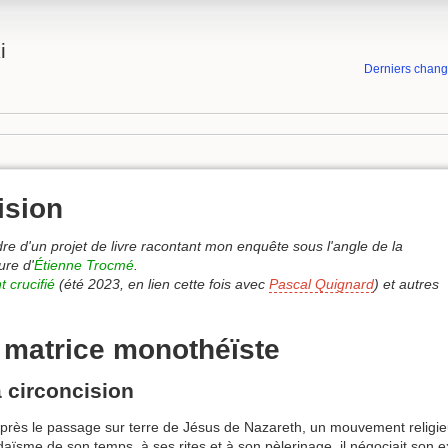
i
Derniers chan
ision
dre d'un projet de livre racontant mon enquête sous l'angle de la
ure d'
Étienne Trocmé
.
t crucifié
(été 2023, en lien cette fois avec
Pascal Quignard
) et autres
a matrice monothéïste
a circoncision
après le passage sur terre de Jésus de Nazareth, un mouvement religieu
udaïsme de son temps, à ses rites et à son pèlerinage, il négociait son 