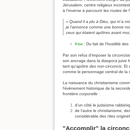
Jérusalem, centre religieux incontesté
à l'inverse à parcourir les routes de 
« Quand il a plu à Dieu, qui m’a m
je l’annonce comme une bonne nouv
ceux qui étaient apôtres avant moi, 
frise
: Du fait de l'hostilité de
Par son refus d'imposer la circoncis
son ancrage dans la diaspora juive he
tant qu'
apôtre des non-circoncis
. Et
comme le personnage central de la 
La naissance du christianisme comme 
l'évènement historique de la seconde
frontière
corporelle
:
d'un côté le judaïsme rabbini
de l'autre le christianisme, de
considérable des rites origine
"Accomplir" la circonc