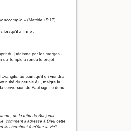
ur accomplir. »
(Matthieu 5:17)
 lorsqu'il affirme :
esprit du judaïsme par les marges -
on du Temple a rendu le projet
l'Evangile, au point qu'il en viendra
ntinuité du peuple élu, malgré la
 la conversion de Paul signifie donc
braham, de la tribu de Benjamin.
lie, comment il adresse à Dieu cette
et ils cherchent à m'ôter la vie?