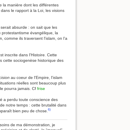
re la manière dont les différentes
dans le rapport à la Loi, les visions
 serait absurde : on sait que les
du protestantisme évangélique, la
 comme ils traversent l'islam, on l'a
t inscrite dans l'Histoire. Cette
ans cette sociogenèse historique des
cision
au coeur de l'Empire, l'islam
s situations réelles sont beaucoup plus
le pourra jamais. Cf
frise
été a perdu toute conscience des
e notre temps : cette brutalité dans
6)
apparaît bien peu de chose.
esoins de ma démonstration, je