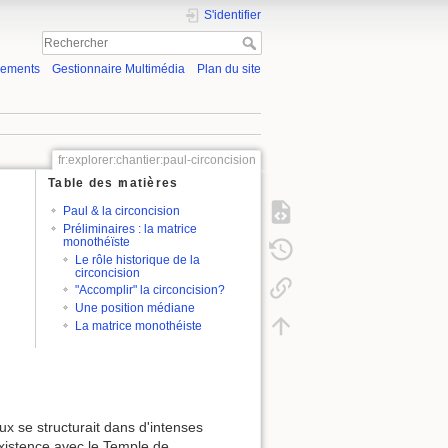
S'identifier
gements
Gestionnaire Multimédia
Plan du site
fr:explorer:chantier:paul-circoncision
Table des matières
Paul & la circoncision
Préliminaires : la matrice
monothéïste
Le rôle historique de la
circoncision
"Accomplir" la circoncision?
Une position médiane
La matrice monothéiste
x se structurait dans d'intenses
existence avec le Temple de