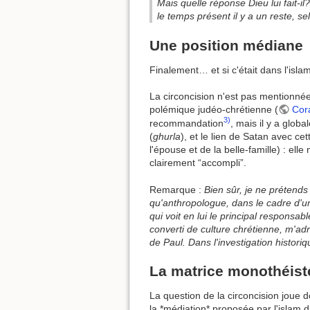
Mais quelle réponse Dieu lui fait-
le temps présent il y a un reste, sel
Une position médiane
Finalement… et si c'était dans l'islam
La circoncision n'est pas mentionnée
polémique judéo-chrétienne (
Cor
3)
recommandation
, mais il y a glo
(
ghurla
), et le lien de Satan avec ce
l'épouse et de la belle-famille) : e
clairement “accompli”.
Remarque :
Bien sûr, je ne prétend
qu'anthropologue, dans le cadre d'un
qui voit en lui le principal responsab
converti de culture chrétienne, m'ad
de Paul. Dans l'investigation histori
La matrice monothéist
La question de la circoncision joue d
la *médiation* proposée par l'islam 