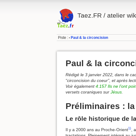
Taez.FR / atelier wik
Piste :
Paul & la circoncision
•
Paul & la circonc
Rédigé le 3 janvier 2022, dans le ca
“circoncision du coeur”, et après lect
Voir également
4:157 Ils ne l’ont poin
versets coraniques sur
Jésus
.
Préliminaires : l
Le rôle historique de l
1)
Il y a 2000 ans au Proche-Orient
, 
tractations. Pleinement intégré au j