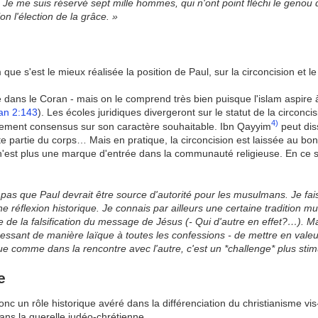
il? Je me suis réservé sept mille hommes, qui n'ont point fléchi le gen
on l'élection de la grâce. »
 que s'est le mieux réalisée la position de Paul, sur la circoncision et le
 dans le Coran - mais on le comprend très bien puisque l'islam aspire 
an 2:143
). Les écoles juridiques divergeront sur le statut de la circonci
4)
balement consensus sur son caractère souhaitable. Ibn Qayyim
peut dis
tte partie du corps… Mais en pratique, la circoncision est laissée au bo
lle n'est plus une marque d'entrée dans la communauté religieuse. En ce
s pas que Paul devrait être source d'autorité pour les musulmans. Je fa
e réflexion historique. Je connais par ailleurs une certaine tradition
le de la falsification du message de Jésus (- Qui d'autre en effet?…). Ma
ressant de manière laïque à toutes les confessions - de mettre en vale
que comme dans la rencontre avec l'autre, c'est un *challenge* plus stim
e
onc un rôle historique avéré dans la différenciation du christianisme vi
dans la querelle judéo-chrétienne.