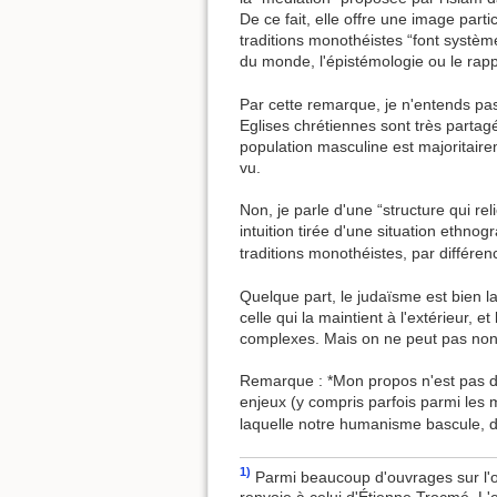
De ce fait, elle offre une image part
traditions monothéistes “font système”
du monde, l'épistémologie ou le rapp
Par cette remarque, je n'entends pas a
Eglises chrétiennes sont très partagé
population masculine est majoritaire
vu.
Non, je parle d'une “structure qui rel
intuition tirée d'une situation ethno
traditions monothéistes, par différenc
Quelque part, le judaïsme est bien l
celle qui la maintient à l'extérieur, 
complexes. Mais on ne peut pas non p
Remarque : *Mon propos n'est pas d'a
enjeux (y compris parfois parmi les 
laquelle notre humanisme bascule, dè
1)
Parmi beaucoup d'ouvrages sur l'o