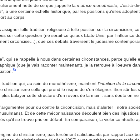
iculièrement nette de ce que j'appelle la
matrice monothéiste
, c'est-à-di
, à une certaine échelle historique, par les positions qu'elles adoptent 
ort au corps.
ssigner telle tradition religieuse à telle position sur la circoncision, ce
es sur cette question (ne serait-ce qu'aux Etats-Unis, par l'influence 
ment circoncise…), que ces débats traversent le judaïsme contemporain,
ie”, qui se rappelle à nous dans certaines circonstances, parce qu'elle es
graphique (que je vais raconter maintenant), je la retrouve à l'oeuvre d
5)
iation.
a tradition qui, au sein du monothéisme, maintient
l'intuition de la circon
et le christianisme celle qui prend le risque de s'en éloigner. Bien sûr le
lus balayer cette structure d'un revers de la main : sans doute on ne 
rgumenter pour ou contre la circoncision, mais d'alerter : notre soci
musulmans). Et de cette méconnaissance découlent bien des injustices d
s qu'il se trouve pris en défaut. En comparaison, la violence rituelle 
rigine du christianisme, pas forcément satisfaisants par rapport aux b