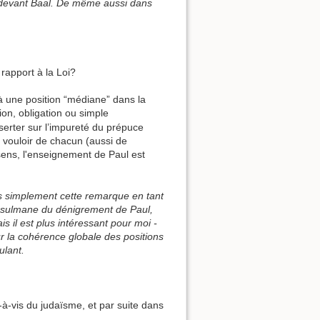
ou devant Baal. De même aussi dans
 rapport à la Loi?
à une position “médiane” dans la
sion, obligation ou simple
serter sur l’impureté du prépuce
n vouloir de chacun (aussi de
 sens, l'enseignement de Paul est
is simplement cette remarque en tant
 musulmane du dénigrement de Paul,
is il est plus intéressant pour moi -
ur la cohérence globale des positions
ulant.
s-à-vis du judaïsme, et par suite dans